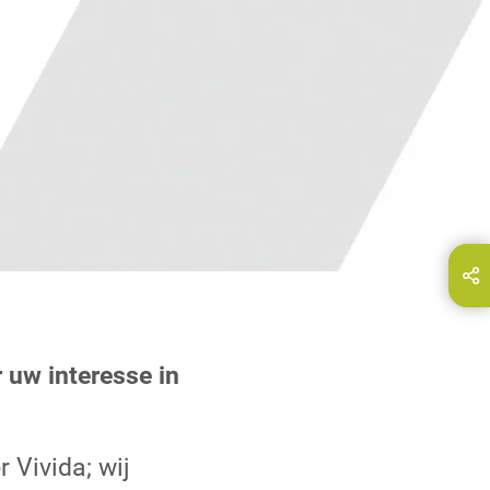
Deel deze pagina via...
E-Mail
 uw interesse in
 Vivida; wij