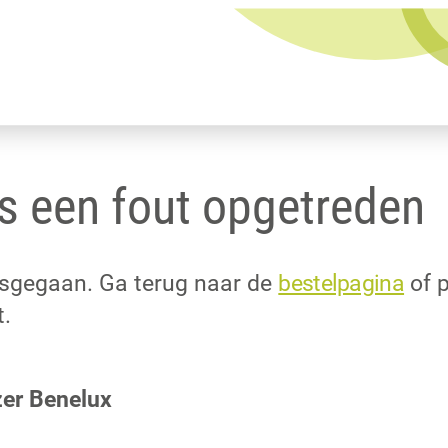
is een fout opgetreden
misgegaan. Ga terug naar de
bestelpagina
of p
t.
zer Benelux