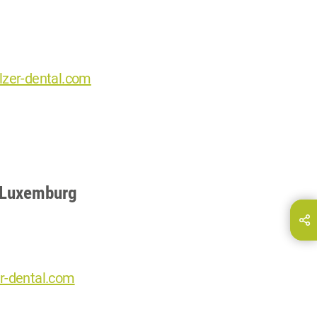
lzer-dental.com
n Luxemburg
Deel deze pagina via...
E-Mail
r-dental.com