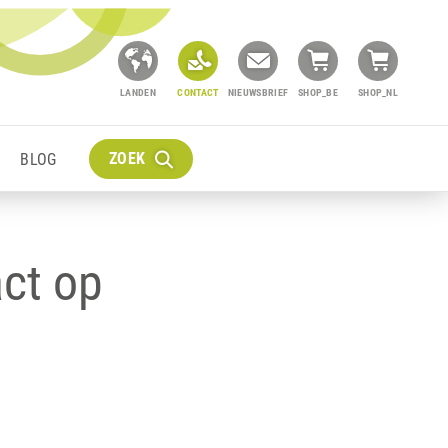
LANDEN
CONTACT
NIEUWSBRIEF
SHOP_BE
SHOP_NL
ZOEK
BLOG
ct op