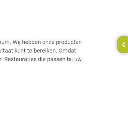
orium. Wij hebben onze producten
Deel deze pagina via...
E-Mail
ultaat kunt te bereiken. Omdat
n: Restauraties die passen bij uw