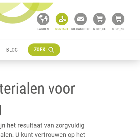
LANDEN
CONTACT
NIEUWSBRIEF
SHOP_BE
SHOP_NL
ZOEK
BLOG
erialen voor
g
n het resultaat van zorgvuldig
alen. U kunt vertrouwen op het