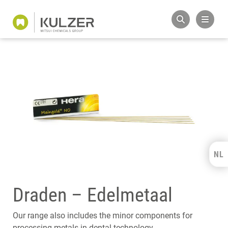
NL
Kulzer Benelux
FRANÇAIS
Draden – Edelmetaal
Our range also includes the minor components for
processing metals in dental technology.