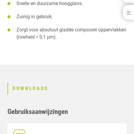
Snelle en duurzame hoogglans.
Signum® HP paste Stick
FRANÇAIS
Zuinig in gebruik.
VOORDELEN
Zorgt voor absoluut gladde composiet oppervlakken
DOWNLOADS
CONTACT
(ruwheid < 0,1 µm).
GERELATEERDE PRODUCTEN
DOWNLOADS
Gebruiksaanwijzingen