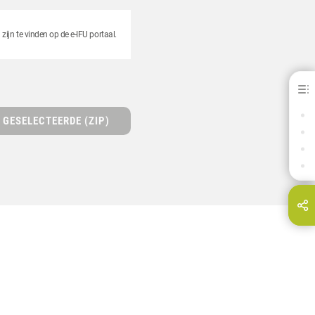
ijn te vinden op de e-IFU portaal.
dima® Print Mouth Guard
VOORDELEN
GESELECTEERDE (ZIP)
DOWNLOADS
CONTACT
GERELATEERDE PRODUCTEN
Deel deze pagina via...
E-Mail