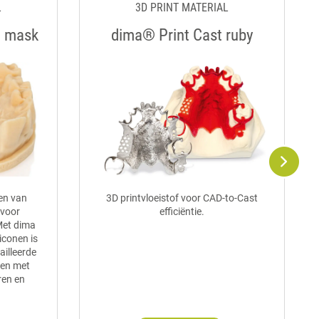
L
3D PRINT MATERIAL
a mask
dima® Print Cast ruby
ten van
3D printvloeistof voor CAD-to-Cast
 voor
efficiëntie.
Met dima
iconen is
illeerde
pen met
ren en