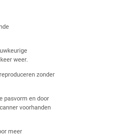
ende
auwkeurige
 keer weer.
 reproduceren zonder
de pasvorm en door
e scanner voorhanden
voor meer