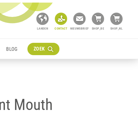
LANDEN
CONTACT
NIEUWSBRIEF
SHOP_BE
SHOP_NL
ZOEK
BLOG
nt Mouth