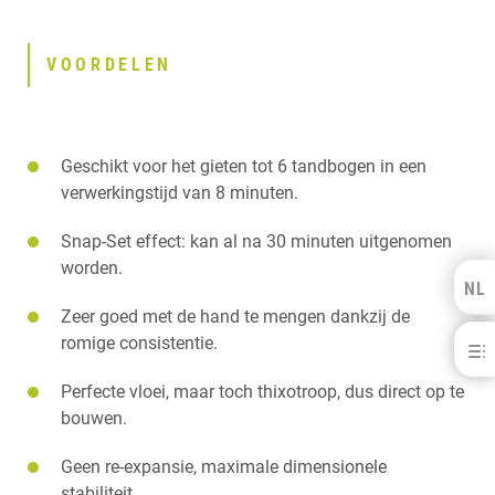
VOORDELEN
Geschikt voor het gieten tot 6 tandbogen in een
verwerkingstijd van 8 minuten.
Snap-Set effect: kan al na 30 minuten uitgenomen
worden.
NL
Kulzer Benelux
Zeer goed met de hand te mengen dankzij de
romige consistentie.
Moldarock Royal
FRANÇAIS
Perfecte vloei, maar toch thixotroop, dus direct op te
VOORDELEN
DOWNLOADS
bouwen.
CONTACT
Geen re-expansie, maximale dimensionele
stabiliteit.