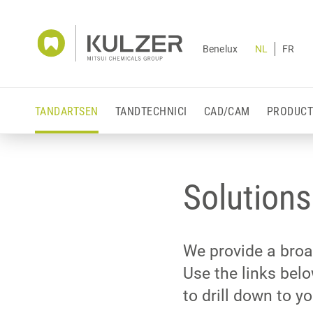
Benelux
NL
FR
TANDARTSEN
TANDTECHNICI
CAD/CAM
PRODUCT
Solutions 
We provide a broad
Use the links belo
to drill down to y