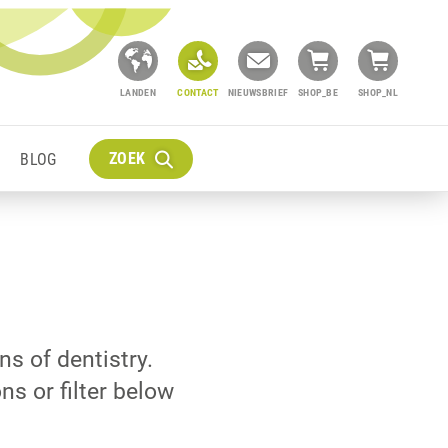
LANDEN
CONTACT
NIEUWSBRIEF
SHOP_BE
SHOP_NL
ZOEK
BLOG
ns of dentistry.
ns or filter below