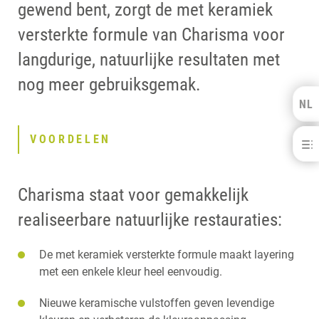
gewend bent, zorgt de met keramiek
versterkte formule van Charisma voor
langdurige, natuurlijke resultaten met
nog meer gebruiksgemak.
NL
Kulzer Benelux
VOORDELEN
Charisma®
FRANÇAIS
VOORDELEN
DOWNLOADS
Charisma staat voor gemakkelijk
CONTACT
GERELATEERDE PRODUCTEN
realiseerbare natuurlijke restauraties:
De met keramiek versterkte formule maakt layering
met een enkele kleur heel eenvoudig.
Nieuwe keramische vulstoffen geven levendige