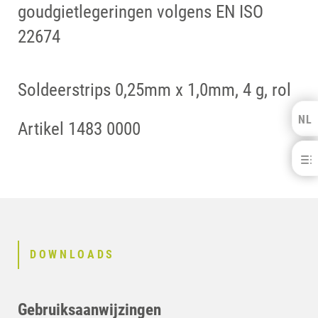
goudgietlegeringen volgens EN ISO
22674
Soldeerstrips 0,25mm x 1,0mm, 4 g, rol
NL
Kulzer Benelux
Artikel 1483 0000
Maingold/Hera® Lot 750
FRANÇAIS
DOWNLOADS
CONTACT
DOWNLOADS
Gebruiksaanwijzingen