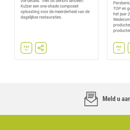
the details.” met dit bericht lanceert
Persberic
Kulzer een one-shade composiet
TOP en g
oplossting voor de meerderheid van de
het jaar
dagelijkse restauraties.
Wederom 
producten 
producten
PDF
PDF
Meld u aan