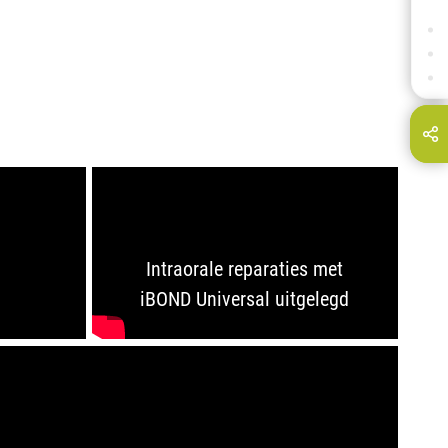
KENT U DEZE PRODUCTEN?
HEEFT U DIT GEZIEN?
WILT U MEER LEZEN?
Deel deze pagina via...
E-Mail
Intraorale reparaties met
d
iBOND Universal uitgelegd