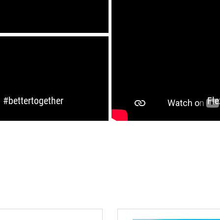
#bettertogether
Fle