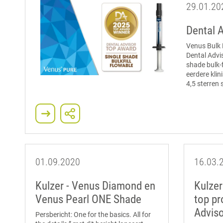
29.01.20
Dental 
Venus Bulk 
Dental Advi
shade bulk-f
eerdere kli
4,5 sterren 
01.09.2020
16.03.
Kulzer - Venus Diamond en
Kulzer
Venus Pearl ONE Shade
top pr
Adviso
Persbericht: One for the basics. All for