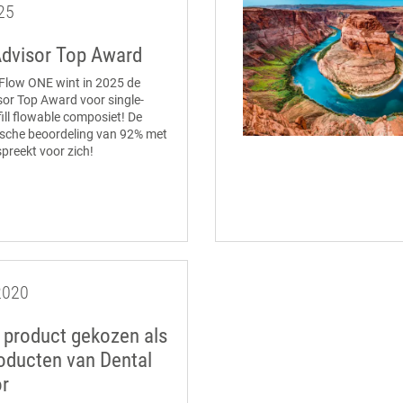
25
Advisor Top Award
Flow ONE wint in 2025 de
sor Top Award voor single-
ill flowable composiet! De
nische beoordeling van 92% met
spreekt voor zich!
2020
 product gekozen als
oducten van Dental
r