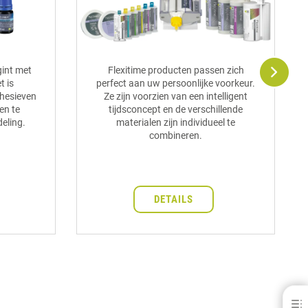
gint met
Flexitime producten passen zich
t is
perfect aan uw persoonlijke voorkeur.
hesieven
Ze zijn voorzien van een intelligent
en te
tijdsconcept en de verschillende
deling.
materialen zijn individueel te
combineren.
DETAILS
Startpage for Dentists