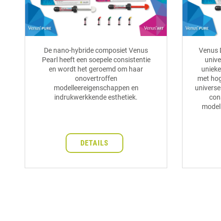
De nano-hybride composiet Venus
Venus 
Pearl heeft een soepele consistentie
unive
en wordt het geroemd om haar
unieke
onovertroffen
met hog
modelleereigenschappen en
universe
indrukwerkkende esthetiek.
cons
modell
DETAILS