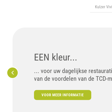
Kulzer Viv
Flexitime unlimited
EEN kleur...
Ontworpen om uw workflow te 
... voor uw dagelijkse restaurat
met precisie, efficiëntie en ge
van de voordelen van de TCD-m
ONTDEK HET NU!
VOOR MEER INFORMATIE