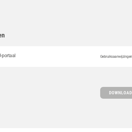
en
-portaal
Gebruiksaanwijzingen z
DOWNLOAD 