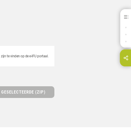
Heraloy® G - voor K&amp;B
VOORDELEN
DOWNLOADS
CONTACT
ijn te vinden op de e-IFU portaal.
Deel deze pagina via...
E-Mail
GESELECTEERDE (ZIP)