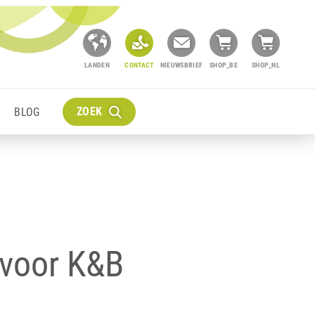
LANDEN
CONTACT
NIEUWSBRIEF
SHOP_BE
SHOP_NL
ZOEK
BLOG
 voor K&B