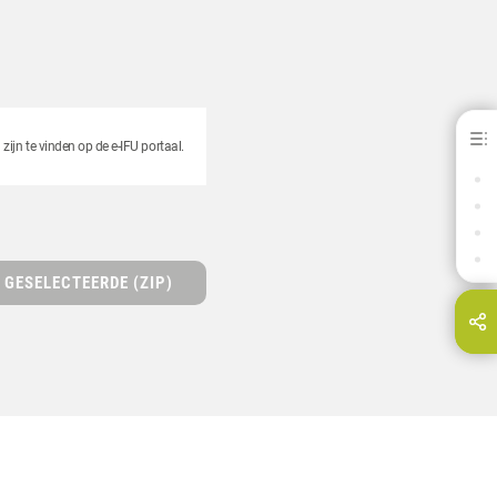
Signum ceramis®
ijn te vinden op de e-IFU portaal.
VOORDELEN
DOWNLOADS
CONTACT
GERELATEERDE PRODUCTEN
GESELECTEERDE (ZIP)
Deel deze pagina via...
E-Mail