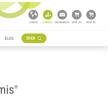
LANDEN
CONTACT
NIEUWSBRIEF
SHOP_BE
SHOP_NL
ZOEK
BLOG
mis
®