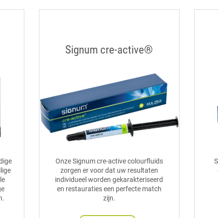
Signum cre-active®
dige
Onze Signum cre-active colourfluids
S
lige
zorgen er voor dat uw resultaten
le
individueel worden gekarakteriseerd
ge
en restauraties een perfecte match
n.
zijn.