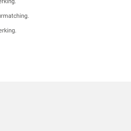
rking.
urmatching.
erking.